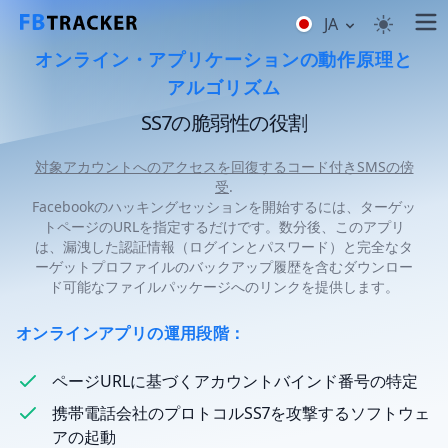
JA
オンライン・アプリケーションの動作原理と
アルゴリズム
SS7の脆弱性の役割
対象アカウントへのアクセスを回復するコード付きSMSの傍
受
.
Facebookのハッキングセッションを開始するには、ターゲッ
トページのURLを指定するだけです。数分後、このアプリ
は、漏洩した認証情報（ログインとパスワード）と完全なタ
ーゲットプロファイルのバックアップ履歴を含むダウンロー
ド可能なファイルパッケージへのリンクを提供します。
オンラインアプリの運用段階：
ページURLに基づくアカウントバインド番号の特定
携帯電話会社のプロトコルSS7を攻撃するソフトウェ
アの起動