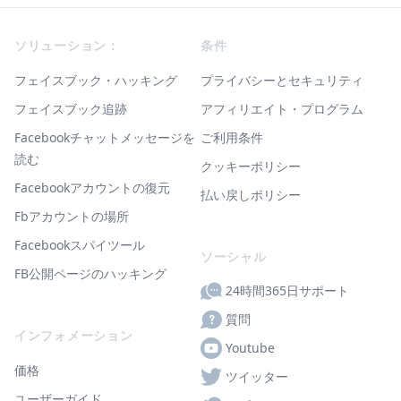
Footer
ソリューション：
条件
フェイスブック・ハッキング
プライバシーとセキュリティ
フェイスブック追跡
アフィリエイト・プログラム
Facebookチャットメッセージを
ご利用条件
読む
クッキーポリシー
Facebookアカウントの復元
払い戻しポリシー
Fbアカウントの場所
Facebookスパイツール
ソーシャル
FB公開ページのハッキング
24時間365日サポート
質問
インフォメーション
Youtube
価格
ツイッター
ユーザーガイド